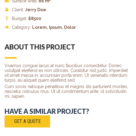
Surface Area:
86 m
Client:
Jerry Doe
Budget:
$
8500
Category:
Lorem
, Ipsum, Dolor
ABOUT THIS PROJECT
Vivamus congue lacus at nunc faucibus consectetur. Donec
volutpat eleifend ex non ultricies. Curabitur nisl justo, imperdiet
sit amet massa in, accumsan porta enim. Ut venenatis interdum
turpis, eu aliquet quam eleifend sed.
Cum sociis natoque penatibus et magnis dis parturient montes,
nascetur ridiculus mus. Ut ut condimentum ante, id sollicitudin
mi. sapien
HAVE A SIMILAR PROJECT?
GET A QUOTE