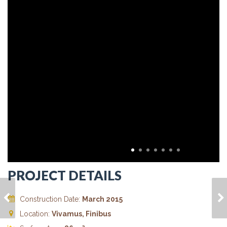
PROJECT DETAILS
MAECENAS EGET
NULLAM LACINIA
Construction Date:
March 2015
ENIM EGET
AUGUE
Location:
Vivamus, Finibus
2