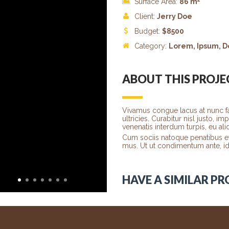
Surface Area:
86 m
Client:
Jerry Doe
Budget:
$
8500
Category:
Lorem
, Ipsum, D
ABOUT THIS PROJE
Vivamus congue lacus at nunc fa
ultricies. Curabitur nisl justo, 
venenatis interdum turpis, eu al
Cum sociis natoque penatibus et
mus. Ut ut condimentum ante, id 
HAVE A SIMILAR PR