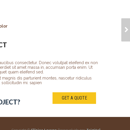
ALIQUAM A VELIT
olor
EGET
CT
ucibus consectetur. Donec volutpat eleifend ex non
imperdiet sit amet massa in, accumsan porta enim. Ut
iquet quam eleifend sed.
 magnis dis parturient montes, nascetur ridiculus
sollicitudin mi. sapien
GET A QUOTE
OJECT?