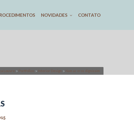
ROCEDIMENTOS
NOVIDADES
CONTATO
ica Louvre
Portfolios
Interior Design
Nam ac eros dignissim
>
>
>
LS
015