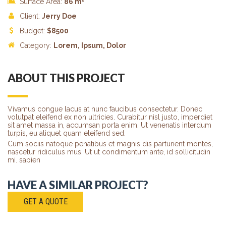
Surface Area:
86 m
Client:
Jerry Doe
Budget:
$
8500
Category:
Lorem
, Ipsum, Dolor
ABOUT THIS PROJECT
Vivamus congue lacus at nunc faucibus consectetur. Donec
volutpat eleifend ex non ultricies. Curabitur nisl justo, imperdiet
sit amet massa in, accumsan porta enim. Ut venenatis interdum
turpis, eu aliquet quam eleifend sed.
Cum sociis natoque penatibus et magnis dis parturient montes,
nascetur ridiculus mus. Ut ut condimentum ante, id sollicitudin
mi. sapien
HAVE A SIMILAR PROJECT?
GET A QUOTE